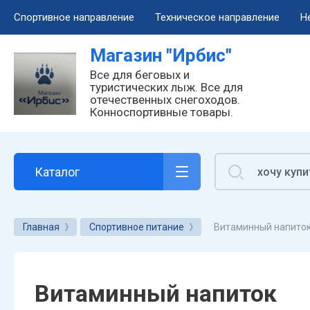
Спортивное направление
Техническое направление
Н
Магазин "Ирбис"
Спортивное направление
Техническое направление
Необычные направления
Все для
Для сне
Все для беговых и
туристических лыж. Все для
Все для лыж
Для снегоходов
Конноспортивные товары
Гонщикам
Все для снегох
отечественных снегоходов.
Конноспортивные товары.
Спортивная одежда
Для лодочных моторов
Установка креплений
Любителям
Для снегоходо
Спортивная обувь
Подарочные сертификаты
Туристам
Немножко для 
Каталог
Спортивное питание
По родному краю
Очки и маски
Витаминный напиток
Главная
Спортивное питание
Витаминный напиток