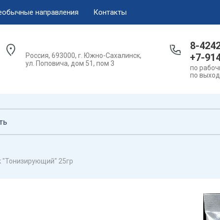
еобычные направления
Контакты
 лыж
гоходов
8-424
Россия, 693000, г. Южно-Сахалинск,
+7-91
одов Буран
ул. Поповича, дом 51, пом 3
по рабочи
по выход
в Тайга
снегоходов Yamaha
 "Тонизирующий" 25гр